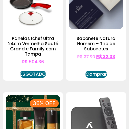
Panelas Ichef Ultra
Sabonete Natura
24cm Vermelha Sauté
Homem – Trio de
Grand e Family com
Sabonetes
Tampa
R$
37,90
R$
32,33
R$
504,36
ESGOTADO
Comprar
36% OFF